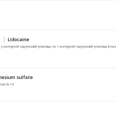
Lidocaine
л у контурній чарунковій упаковці, по 1 контурній чарунковій упаковці в пачц
esium sulfate
улах № 10