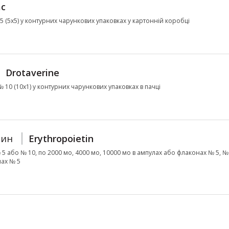
ac
 25 (5х5) у контурних чарункових упаковках у картонній коробці
Drotaverine
 № 10 (10х1) у контурних чарункових упаковках в пачці
чин
Erythropoietin
5 або № 10, по 2000 мо, 4000 мо, 10000 мо в ампулах або флаконах № 5, № 
лах № 5