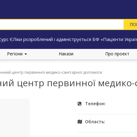
сурс ЄЛіки розроблений і адмініструється БФ «Пацієнти Украї
Регіони
Накази
Про проект
нний центр первинної медико-санітарної допомоги
ий центр первинної медико-с
Телефон:
Область: