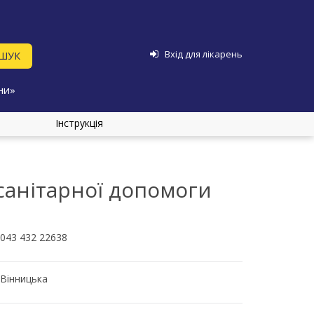
Вхід для лікарень
ни»
Інструкція
анітарної допомоги
043 432 22638
Вінницька