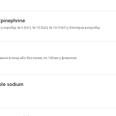
Epinephrine
у коробці, № 5 (5х1), № 10 (5х2), № 10 (10х1) у блістерах в коробці
коні в пачці або без пачки, по 100 мл у флаконах
le sodium