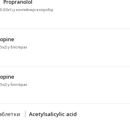
Propranolol
50 (50х1) у контейнері в коробці
ropine
5х2) у блістерах
ropine
5х2) у блістерах
аблетки
Acetylsalicylic acid