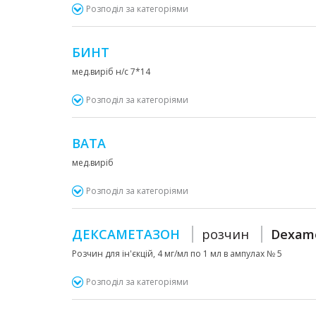
Розподіл за категоріями
БИНТ
мед.виріб н/с 7*14
Розподіл за категоріями
ВАТА
мед.виріб
Розподіл за категоріями
ДЕКСАМЕТАЗОН
розчин
Dexam
Розчин для ін'єкцій, 4 мг/мл по 1 мл в ампулах № 5
Розподіл за категоріями