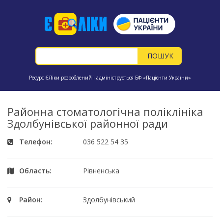
Ресурс ЄЛіки розроблений і адмініструється БФ «Пацієнти України»
Районна стоматологічна поліклініка
Здолбунівської районної ради
Телефон:
036 522 54 35
Область:
Рівненська
Район:
Здолбунівський