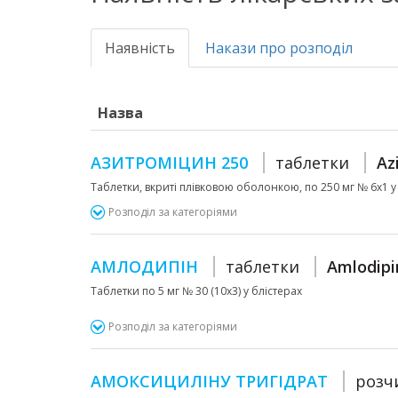
Наявність
Накази про розподіл
Назва
АЗИТРОМІЦИН 250
таблетки
Az
Таблетки, вкриті плівковою оболонкою, по 250 мг № 6х1 у
Розподіл за категоріями
АМЛОДИПІН
таблетки
Amlodipi
Таблетки по 5 мг № 30 (10х3) у блістерах
Розподіл за категоріями
АМОКСИЦИЛІНУ ТРИГІДРАТ
розч