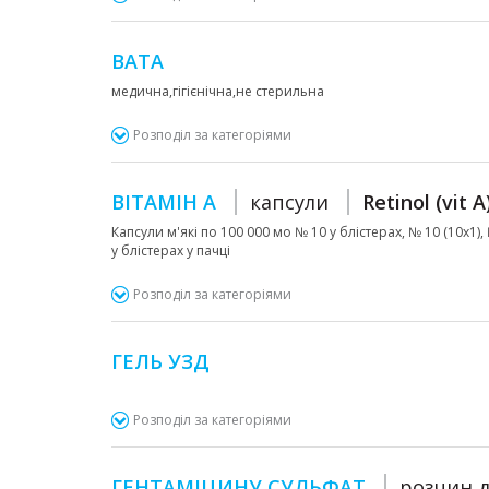
ВАТА
медична,гігієнічна,не стерильна
Розподіл за категоріями
ВІТАМІН А
капсули
Retinol (vit A
Капсули м'які по 100 000 мо № 10 у блістерах, № 10 (10х1), №
у блістерах у пачці
Розподіл за категоріями
ГЕЛЬ УЗД
Розподіл за категоріями
ГЕНТАМІЦИНУ СУЛЬФАТ
розчин д