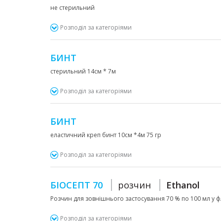
не стерильний
Розподіл за категоріями
БИНТ
стерильний 14см * 7м
Розподіл за категоріями
БИНТ
еластичний креп бинт 10см *4м 75 гр
Розподіл за категоріями
БІОСЕПТ 70
розчин
Ethanol
Розчин для зовнішнього застосування 70 % по 100 мл у 
Розподіл за категоріями