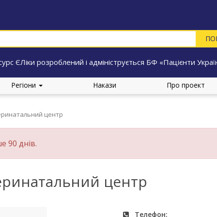
сурс ЄЛіки розроблений і адмініструється БФ «Пацієнти Украї
Регіони
Накази
Про проект
перинатальний центр
е 90 днів.
еринатальний центр
Телефон: