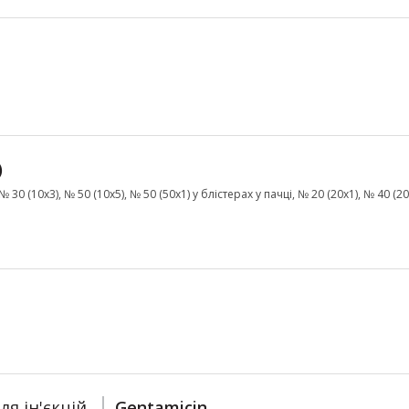
)
 30 (10х3), № 50 (10х5), № 50 (50х1) у блістерах у пачці, № 20 (20х1), № 40 (20
ля ін'єкцій
Gentamicin