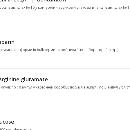
обці; в ампулах № 10 у контурній чарунковій упаковці в пачці; в ампулах № 1
parin
пакування із форми in bulk фірми-виробника "скс лабораторіз", індія)
Arginine glutamate
пулі; по 10 ампул у картонній коробці; по 5 мл в ампулі; по 5 ампул у бліст
ucose
 500 мл у флаконах