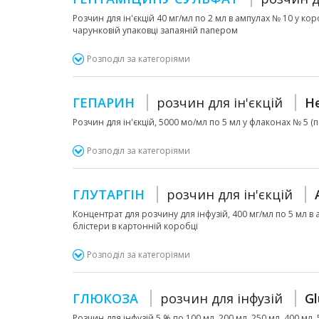
Розчин для ін'єкцій 40 мг/мл по 2 мл в ампулах № 10 у кор
чарунковій упаковці запаяній папером
Розподіл за категоріями
ГЕПАРИН
розчин для ін'єкцій
He
Розчин для ін'єкцій, 5000 мо/мл по 5 мл у флаконах № 5 (
Розподіл за категоріями
ГЛУТАРГІН
розчин для ін'єкцій
Концентрат для розчину для інфузій, 400 мг/мл по 5 мл в ам
блістери в картонній коробці
Розподіл за категоріями
ГЛЮКОЗА
розчин для інфузій
Gl
Розчин для інфузій 5 % по 100 мл, 200 мл, 250 мл, 400 мл,