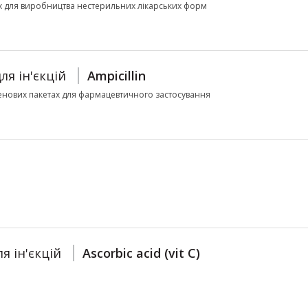
ах для виробництва нестерильних лікарських форм
ля ін'єкцій
Ampicillin
ленових пакетах для фармацевтичного застосування
я ін'єкцій
Ascorbic acid (vit C)