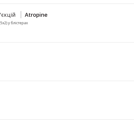
'єкцій
Atropine
5х2) у блістерах