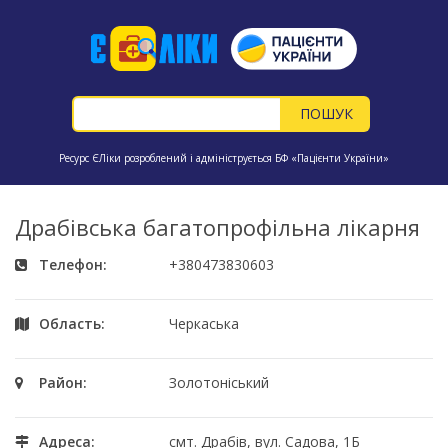
Ресурс ЄЛіки розроблений і адмініструється БФ «Пацієнти України»
Драбівська багатопрофільна лікарня
Телефон:
+380473830603
Область:
Черкаська
Район:
Золотоніський
Адреса:
смт. Драбів, вул. Садова, 1Б