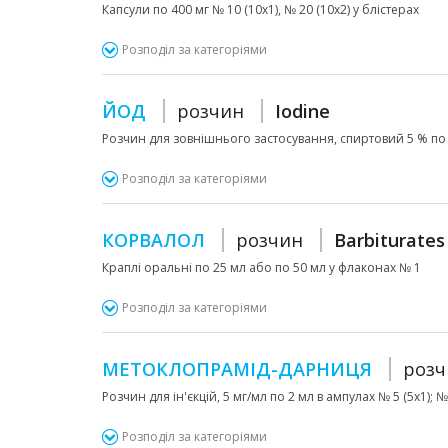
Капсули по 400 мг № 10 (10х1), № 20 (10х2) у блістерах
Розподіл за категоріями
ЙОД
розчин
Iodine
Розчин для зовнішнього застосування, спиртовий 5 % по 
Розподіл за категоріями
КОРВАЛОЛ
розчин
Barbiturates
Краплі оральні по 25 мл або по 50 мл у флаконах № 1
Розподіл за категоріями
МЕТОКЛОПРАМІД-ДАРНИЦЯ
розч
Розчин для ін'єкцій, 5 мг/мл по 2 мл в ампулах № 5 (5х1); 
Розподіл за категоріями