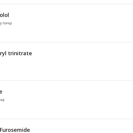
olol
у пачці
ryl trinitrate
e
чці
Furosemide