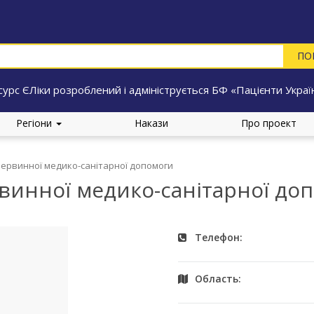
сурс ЄЛіки розроблений і адмініструється БФ «Пацієнти Украї
Регіони
Накази
Про проект
первинної медико-санітарної допомоги
винної медико-санітарної до
Телефон:
Область: