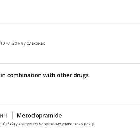
10 мл, 20 мл у флаконах
 in combination with other drugs
ин
Metoclopramide
№ 10 (5х2) у контурних чарункових упаковках у пачці