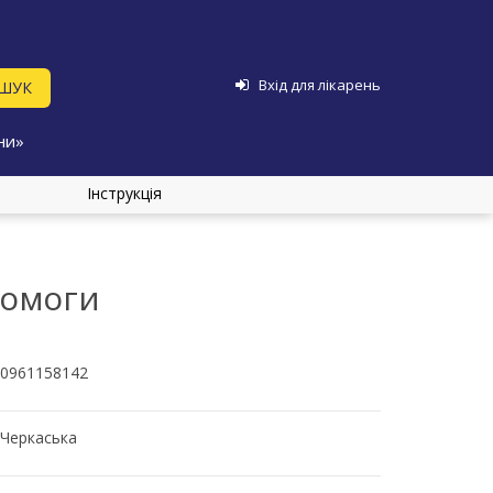
Вхід для лікарень
ни»
Інструкція
помоги
0961158142
Черкаська