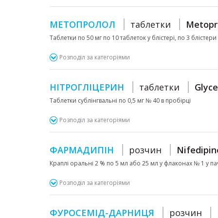
МЕТОПРОЛОЛ
таблетки
Metopr
Таблетки по 50 мг по 10 таблеток у блістері, по 3 блістери 
Розподіл за категоріями
НІТРОГЛІЦЕРИН
таблетки
Glyce
Таблетки сублінгвальні по 0,5 мг № 40 в пробірці
Розподіл за категоріями
ФАРМАДИПІН
розчин
Nifedipin
Краплі оральні 2 % по 5 мл або 25 мл у флаконах № 1 у па
Розподіл за категоріями
ФУРОСЕМІД-ДАРНИЦЯ
розчин