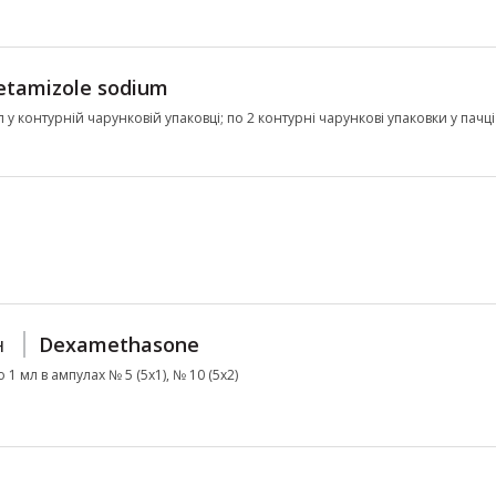
tamizole sodium
ул у контурній чарунковій упаковці; по 2 контурні чарункові упаковки у пачці
н
Dexamethasone
 1 мл в ампулах № 5 (5х1), № 10 (5х2)