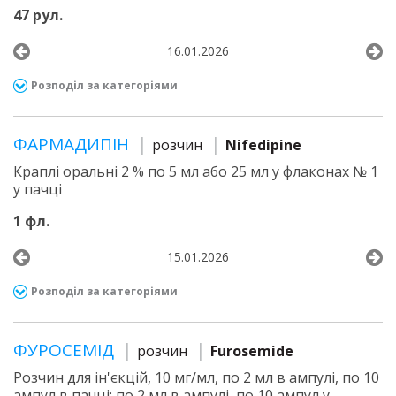
47 рул.
16.01.2026
Розподіл за категоріями
ФАРМАДИПІН
розчин
Nifedipine
Краплі оральні 2 % по 5 мл або 25 мл у флаконах № 1
у пачці
1 фл.
15.01.2026
Розподіл за категоріями
ФУРОСЕМІД
розчин
Furosemide
Розчин для ін'єкцій, 10 мг/мл, по 2 мл в ампулі, по 10
ампул в пачці; по 2 мл в ампулі, по 10 ампул у