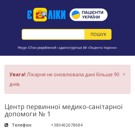
Ресурс ЄЛіки розроблений і адмініструється БФ «Пацієнти України»
×
Увага!
Лікарня не оновлювала дані більше 90
днів.
Центр первинної медико-санітарної
допомоги № 1
Телефон:
+380462678684