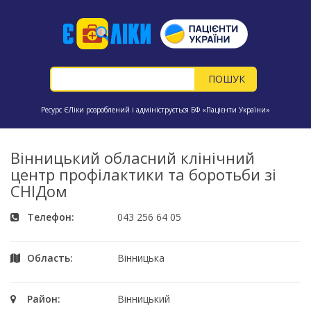
Ресурс ЄЛіки розроблений і адмініструється БФ «Пацієнти України»
Вінницький обласний клінічний
центр профілактики та боротьби зі
СНІДом
Телефон:
043 256 64 05
Область:
Вінницька
Район:
Вінницький