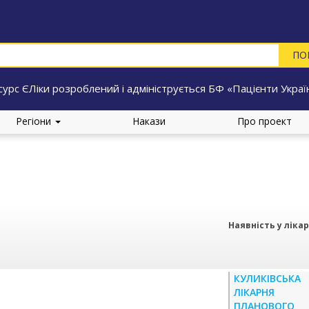
сурс ЄЛіки розроблений і адмініструється БФ «Пацієнти Украї
Регіони
Накази
Про проект
Наявність у ліка
КУЛИКІВСЬКА
ЛІКАРНЯ
ПЛАНОВОГО