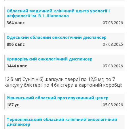
Обласний медичний клінічний центр урології і
нефрології ім. В. І. Шаповала
364 капс
07.08.2026
Одеський обласний онкологічний диспансер
896 капс
07.08.2026
Криворізький онкологічний диспансер
3444 капс
07.08.2026
12,5 мг( Сунітініб) ,капсули тверді по 12,5 мг; по 7
капсул у блістері; по 4 блістери в картонній коробці;
Рівненський обласний протипухлинний центр
187 уп
05.08.2026
Тернопільський обласний клінічний онкологічний
диспансер