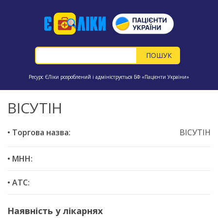
Ресурс ЄЛіки розроблений і адмініструється БФ «Пацієнти України»
ВІСУТІН
• Торгова назва:
ВІСУТІН
• МНН:
• ATC:
Наявність у лікарнях