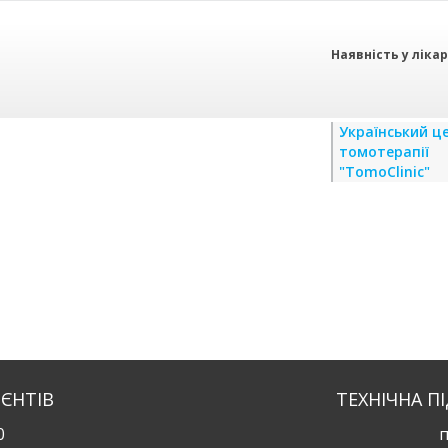
Наявність у ліка
Український ц
томотерапії
"TomoClinic"
ІЄНТІВ
ТЕХНІЧНА П
0
п