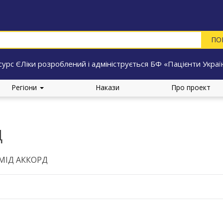
сурс ЄЛіки розроблений і адмініструється БФ «Пацієнти Украї
Регіони
Накази
Про проект
Д
ІД АККОРД