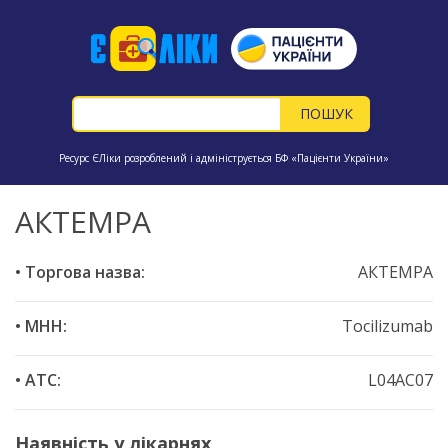
Ресурс ЄЛіки розроблений і адмініструється БФ «Пацієнти України»
АКТЕМРА
• Торгова назва:
АКТЕМРА
• МНН:
Tocilizumab
• ATC:
L04AC07
Наявність у лікарнях