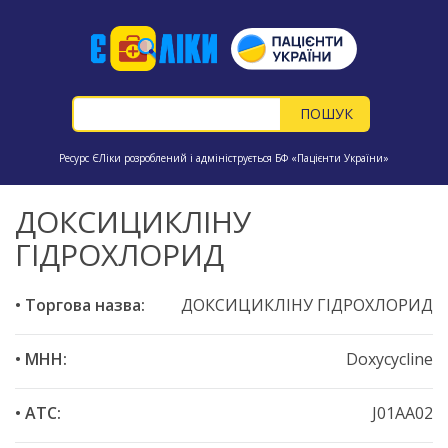
Ресурс ЄЛіки розроблений і адмініструється БФ «Пацієнти України»
ДОКСИЦИКЛІНУ
ГІДРОХЛОРИД
• Торгова назва:
ДОКСИЦИКЛІНУ ГІДРОХЛОРИД
• МНН:
Doxycycline
• ATC:
J01AA02