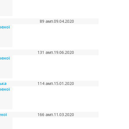
89 амп.
09.04.2020
реної
131 амп.
19.06.2020
реної
ька
114 амп.
15.01.2020
реної
ної
166 амп.
11.03.2020