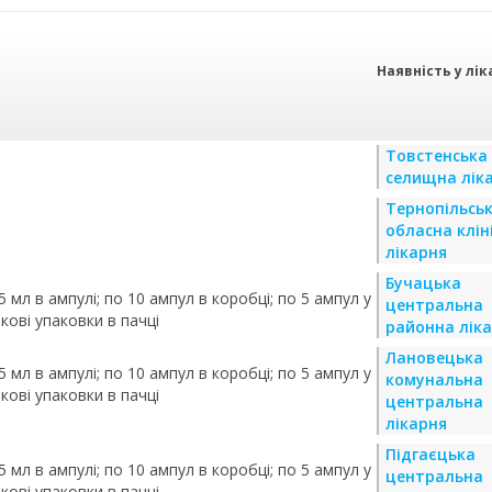
Наявність у лік
Товстенська
селищна лік
Тернопільсь
обласна клін
лікарня
Бучацька
 мл в ампулі; по 10 ампул в коробці; по 5 ампул у
центральна
кові упаковки в пачці
районна лік
Лановецька
 мл в ампулі; по 10 ампул в коробці; по 5 ампул у
комунальна
кові упаковки в пачці
центральна
лікарня
Підгаєцька
 мл в ампулі; по 10 ампул в коробці; по 5 ампул у
центральна
кові упаковки в пачці