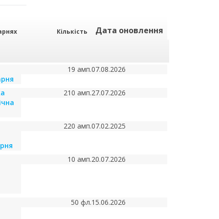
Дата оновлення
арнях
Кількість
19 амп.
07.08.2026
арня
ка
210 амп.
27.07.2026
ічна
220 амп.
07.02.2025
арня
10 амп.
20.07.2026
50 фл.
15.06.2026