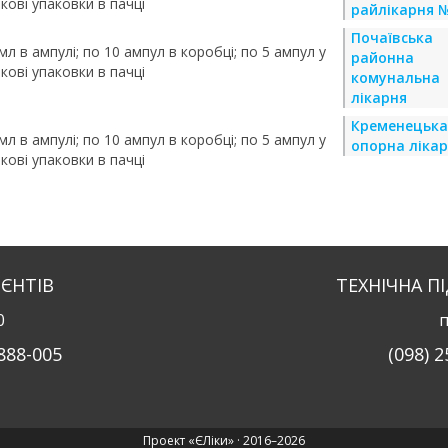
кові упаковки в пачці
райлікарня №
Почаївська
мл в ампулі; по 10 ампул в коробці; по 5 ампул у
районна
кові упаковки в пачці
комунальна
лікарня
Кременецька
мл в ампулі; по 10 ампул в коробці; по 5 ампул у
опорна ліка
кові упаковки в пачці
ІЄНТІВ
ТЕХНІЧНА П
0
п
-888-005
(098) 2
Проект «ЄЛіки» · 2016–2026