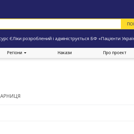
сурс ЄЛіки розроблений і адмініструється БФ «Пацієнти Украї
Регіони
Накази
Про проект
ДАРНИЦЯ