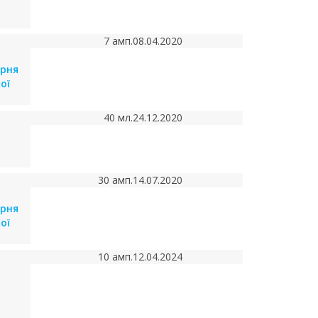
7 амп.
08.04.2020
арня
ої
40 мл.
24.12.2020
30 амп.
14.07.2020
арня
ої
10 амп.
12.04.2024