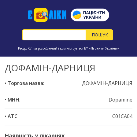
Ресурс ЄЛіки розроблений і адмініструється БФ «Пацієнти України»
ДОФАМІН-ДАРНИЦЯ
• Торгова назва:
ДОФАМІН-ДАРНИЦЯ
• МНН:
Dopamine
• ATC:
C01CA04
Наявність у лікарнях