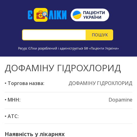
Ресурс ЄЛіки розроблений і адмініструється БФ «Пацієнти України»
ДОФАМІНУ ГІДРОХЛОРИД
• Торгова назва:
ДОФАМІНУ ГІДРОХЛОРИД
• МНН:
Dopamine
• ATC:
Наявність у лікарнях