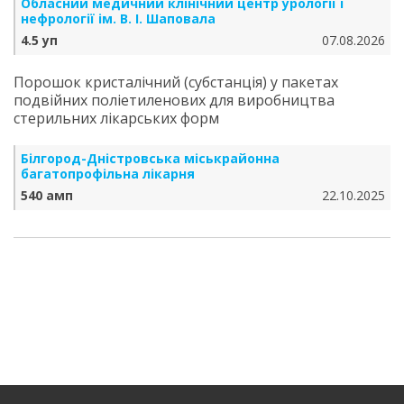
Обласний медичний клінічний центр урології і
нефрології ім. В. І. Шаповала
4.5 уп
07.08.2026
Порошок кристалічний (субстанція) у пакетах
подвійних поліетиленових для виробництва
стерильних лікарських форм
Білгород-Дністровська міськрайонна
багатопрофільна лікарня
540 амп
22.10.2025