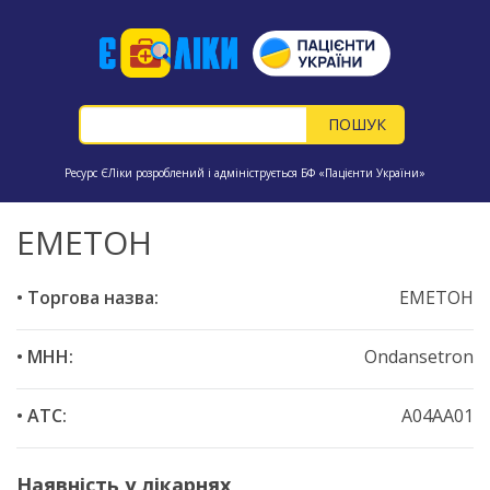
Ресурс ЄЛіки розроблений і адмініструється БФ «Пацієнти України»
ЕМЕТОН
• Торгова назва:
ЕМЕТОН
• МНН:
Ondansetron
• ATC:
A04AA01
Наявність у лікарнях