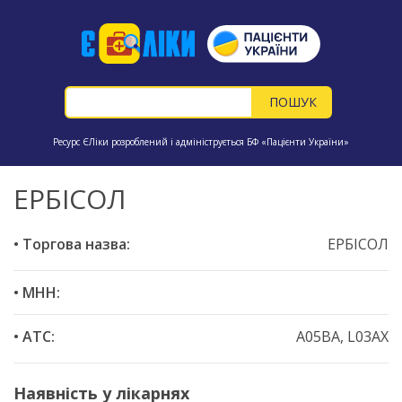
Ресурс ЄЛіки розроблений і адмініструється БФ «Пацієнти України»
ЕРБІСОЛ
• Торгова назва:
ЕРБІСОЛ
• МНН:
• ATC:
A05BA, L03AX
Наявність у лікарнях