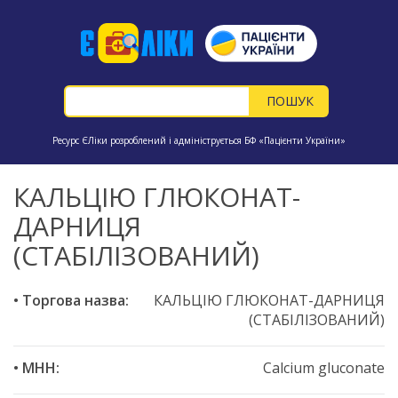
Ресурс ЄЛіки розроблений і адмініструється БФ «Пацієнти України»
КАЛЬЦІЮ ГЛЮКОНАТ-
ДАРНИЦЯ
(СТАБІЛІЗОВАНИЙ)
• Торгова назва:
КАЛЬЦІЮ ГЛЮКОНАТ-ДАРНИЦЯ
(СТАБІЛІЗОВАНИЙ)
• МНН:
Calcium gluconate