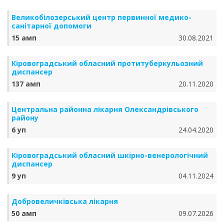
Великобілозерський центр первинної медико-
санітарної допомоги
15 амп
30.08.2021
Кіровоградський обласний протитуберкульозний
диспансер
137 амп
20.11.2020
Центральна районна лікарня Олександрівського
району
6 уп
24.04.2020
Кіровоградський обласний шкірно-венерологічний
диспансер
9 уп
04.11.2024
Добровеличківська лікарня
50 амп
09.07.2026