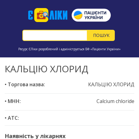
Ресурс ЄЛіки розроблений і адмініструється БФ «Пацієнти України»
КАЛЬЦІЮ ХЛОРИД
• Торгова назва:
КАЛЬЦІЮ ХЛОРИД
• МНН:
Calcium chloride
• ATC:
Наявність у лікарнях