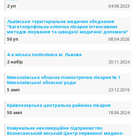
2 уп
04.08.2023
Львівське територіальне медичне обєднання
"Багатопрофільна клінічна лікарня інтенсивних
методів лікування та швидкої медичної допомоги"
50 уп
08.04.2026
4-а міська поліклініка м. Львова
2 набір
20.11.2024
Миколаївська обласна психіатрична лікарня № 1
Миколаївської обласної ради
5 амп
23.12.2019
Кривоозерська центральна районна лікарня
50 амп
18.06.2024
Комунальне некомерційне підприємство
Вознесенський міський Центр первинної медико-