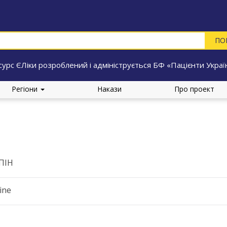
сурс ЄЛіки розроблений і адмініструється БФ «Пацієнти Украї
Регіони
Накази
Про проект
ПІН
ine