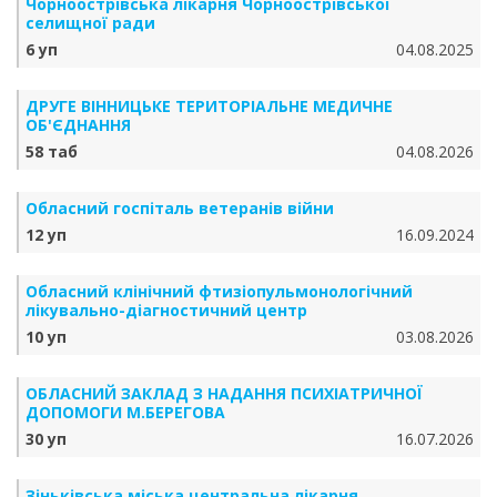
Чорноострівська лікарня Чорноострівської
селищної ради
6 уп
04.08.2025
ДРУГЕ ВІННИЦЬКЕ ТЕРИТОРІАЛЬНЕ МЕДИЧНЕ
ОБ'ЄДНАННЯ
58 таб
04.08.2026
Обласний госпіталь ветеранів війни
12 уп
16.09.2024
Обласний клінічний фтизіопульмонологічний
лікувально-діагностичний центр
10 уп
03.08.2026
ОБЛАСНИЙ ЗАКЛАД З НАДАННЯ ПСИХІАТРИЧНОЇ
ДОПОМОГИ М.БЕРЕГОВА
30 уп
16.07.2026
Зіньківська міська центральна лікарня