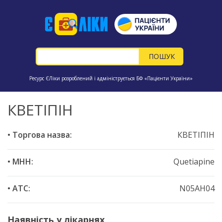
Ресурс ЄЛіки розроблений і адмініструється БФ «Пацієнти України»
КВЕТІПІН
• Торгова назва:
КВЕТІПІН
• МНН:
Quetiapine
• ATC:
N05AH04
Наявність у лікарнях