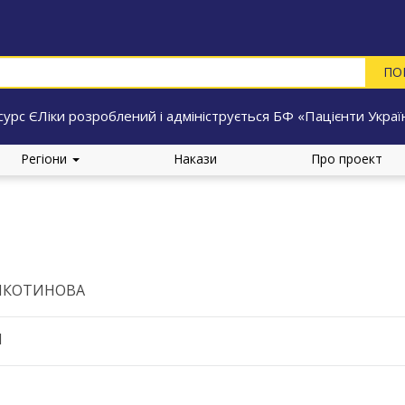
сурс ЄЛіки розроблений і адмініструється БФ «Пацієнти Украї
Регіони
Накази
Про проект
ІКОТИНОВА
d