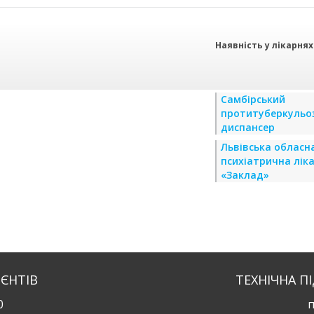
Наявність у лікарнях
Самбірський
протитуберкульо
диспансер
Львівська обласн
психіатрична лік
«Заклад»
ІЄНТІВ
ТЕХНІЧНА П
0
п