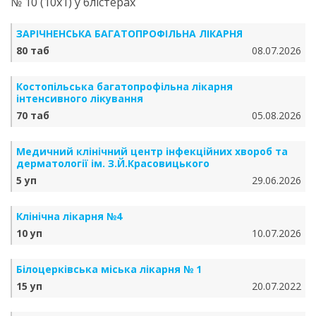
№ 10 (10х1) у блістерах
ЗАРІЧНЕНСЬКА БА­ГА­ТО­ПРО­ФІЛЬ­НА ЛІКАРНЯ
80 таб
08.07.2026
Костопільська багатопрофільна лікарня
інтенсивного лікування
70 таб
05.08.2026
Медичний клінічний центр інфекційних хвороб та
дерматології ім. З.Й.Красовицького
5 уп
29.06.2026
Клінічна лікарня №4
10 уп
10.07.2026
Білоцерківська міська лікарня № 1
15 уп
20.07.2022