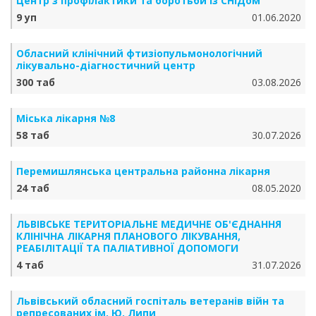
Центр з профілактики та боротьби із СНІДом
9 уп
01.06.2020
Обласний клінічний фтизіопульмонологічний
лікувально-діагностичний центр
300 таб
03.08.2026
Міська лікарня №8
58 таб
30.07.2026
Перемишлянська центральна районна лікарня
24 таб
08.05.2020
ЛЬВІВСЬКЕ ТЕРИТОРІАЛЬНЕ МЕДИЧНЕ ОБ'ЄДНАННЯ
КЛІНІЧНА ЛІКАРНЯ ПЛАНОВОГО ЛІКУВАННЯ,
РЕАБІЛІТАЦІЇ ТА ПАЛІАТИВНОЇ ДОПОМОГИ
4 таб
31.07.2026
Львівський обласний госпіталь ветеранів війн та
репресованих ім. Ю. Липи