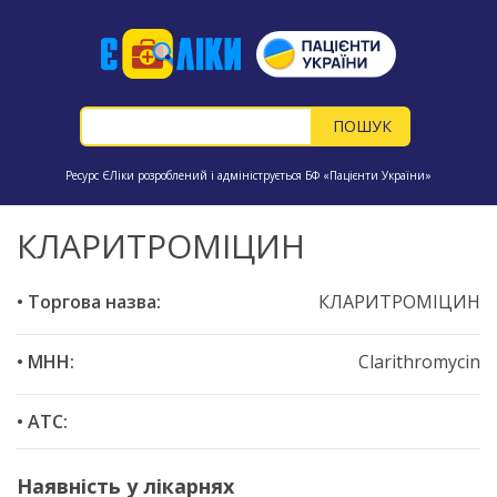
Ресурс ЄЛіки розроблений і адмініструється БФ «Пацієнти України»
КЛАРИТРОМІЦИН
• Торгова назва:
КЛАРИТРОМІЦИН
• МНН:
Clarithromycin
• ATC:
Наявність у лікарнях