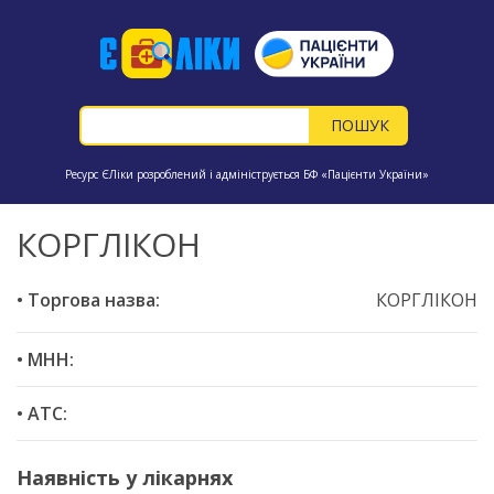
Ресурс ЄЛіки розроблений і адмініструється БФ «Пацієнти України»
КОРГЛІКОН
• Торгова назва:
КОРГЛІКОН
• МНН:
• ATC:
Наявність у лікарнях