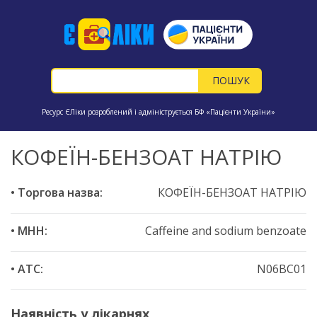
Ресурс ЄЛіки розроблений і адмініструється БФ «Пацієнти України»
КОФЕЇН-БЕНЗОАТ НАТРІЮ
• Торгова назва:
КОФЕЇН-БЕНЗОАТ НАТРІЮ
• МНН:
Caffeine and sodium benzoate
• ATC:
N06BC01
Наявність у лікарнях