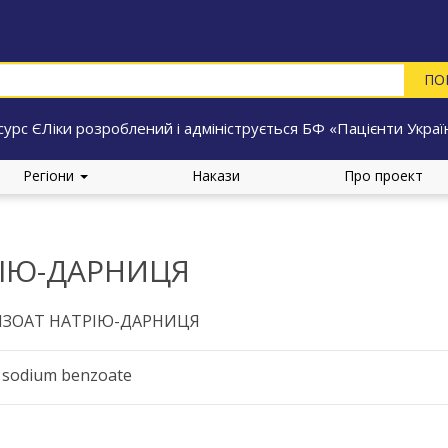
сурс ЄЛіки розроблений і адмініструється БФ «Пацієнти Украї
Регіони
Накази
Про проект
РІЮ-ДАРНИЦЯ
НЗОАТ НАТРІЮ-ДАРНИЦЯ
d sodium benzoate