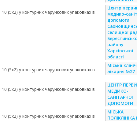
Центр перви
№ 10 (5х2) у контурних чарункових упаковках в
медико-сані
допомоги
Сахновщинсь
селищної ра
Берестинськ
району
Харківської
області
Міська кліні
№ 10 (5х2) у контурних чарункових упаковках в
лікарня №27
ЦЕНТР ПЕРВ
№ 10 (5х2) у контурних чарункових упаковках в
МЕДИКО-
САНІТАРНОЇ
ДОПОМОГИ
МІСЬКА
№ 10 (5х2) у контурних чарункових упаковках в
ПОЛІКЛІНІКА 