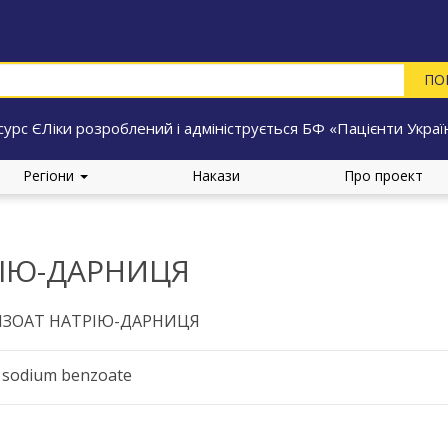
сурс ЄЛіки розроблений і адмініструється БФ «Пацієнти Украї
Регіони
Накази
Про проект
РІЮ-ДАРНИЦЯ
НЗОАТ НАТРІЮ-ДАРНИЦЯ
d sodium benzoate