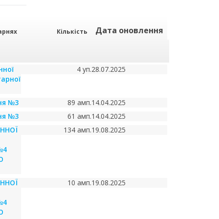
Дата оновлення
арнях
Кількість
нної
4 уп.
28.07.2025
тарної
ня №3
89 амп.
14.04.2025
ня №3
61 амп.
14.04.2025
ИННОЇ
134 амп.
19.08.2025
№4
О
ИННОЇ
10 амп.
19.08.2025
№4
О