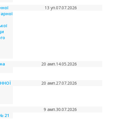
нної
13 уп.
07.07.2026
тарної
кої
ди
ого
чна
20 амп.
14.05.2026
ИННОЇ
20 амп.
27.07.2026
9 амп.
30.07.2026
№ 21