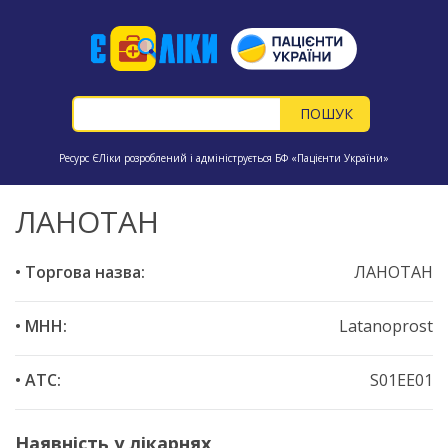
Ресурс ЄЛіки розроблений і адмініструється БФ «Пацієнти України»
ЛАНОТАН
• Торгова назва:
ЛАНОТАН
• МНН:
Latanoprost
• ATC:
S01EE01
Наявність у лікарнях