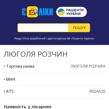
Ресурс ЄЛіки розроблений і адмініструється БФ «Пацієнти України»
ЛЮГОЛЯ РОЗЧИН
• Торгова назва:
ЛЮГОЛЯ РОЗЧИН
• МНН:
• ATC:
R02AA20
Наявність у лікарнях