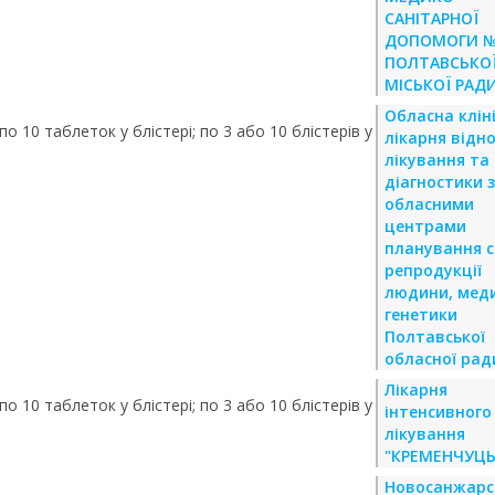
САНІТАРНОЇ
ДОПОМОГИ 
ПОЛТАВСЬКО
МІСЬКОЇ РАД
Обласна клін
о 10 таблеток у блістері; по 3 або 10 блістерів у
лікарня відн
лікування та
діагностики з
обласними
центрами
планування сі
репродукції
людини, мед
генетики
Полтавської
обласної рад
Лікарня
о 10 таблеток у блістері; по 3 або 10 блістерів у
інтенсивного
лікування
"КРЕМЕНЧУЦЬ
Новосанжарс