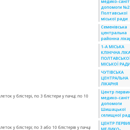
медико-саніт
допомоги №2
Полтавської
міської ради
Семенівська
центральна
районна ліка
1-А МІСЬКА
КЛІНІЧНА ЛІК
ПОЛТАВСЬКО
МІСЬКОЇ РАД
ЧУТІВСЬКА
ЦЕНТРАЛЬНА
ЛІКАРНЯ
Центр первин
ток у блістері, по 3 блістери у пачці; по 10
медико-саніт
допомоги
Шишацької
селищної ра
ЦЕНТР ПЕРВИ
ток у блістері; по 3 або 10 блістерів у пачці
МЕДИКО-