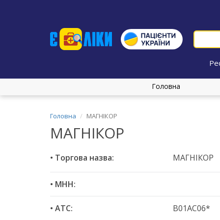
Ре
Головна
Головна
МАГНІКОР
МАГНІКОР
• Торгова назва:
МАГНІКОР
• МНН:
• ATC:
B01AC06*