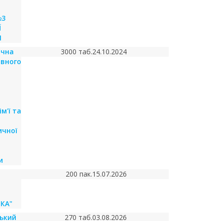
№3
Ї
И
ічна
3000 таб.
24.10.2024
овного
м'ї та
ичної
и
200 пак.
15.07.2026
КА"
ький
270 таб.
03.08.2026