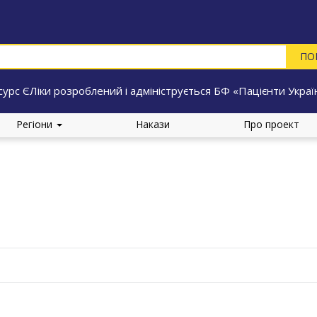
сурс ЄЛіки розроблений і адмініструється БФ «Пацієнти Украї
Регіони
Накази
Про проект