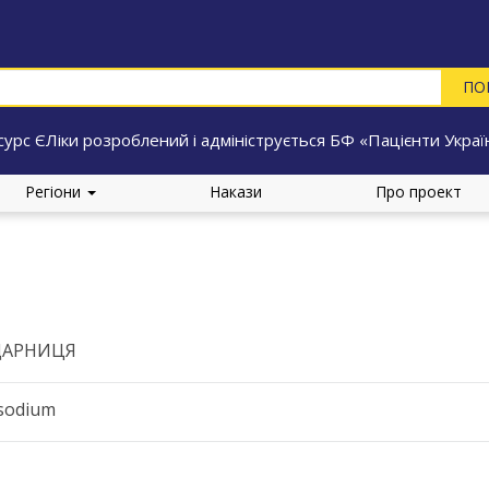
сурс ЄЛіки розроблений і адмініструється БФ «Пацієнти Украї
Регіони
Накази
Про проект
ДАРНИЦЯ
sodium