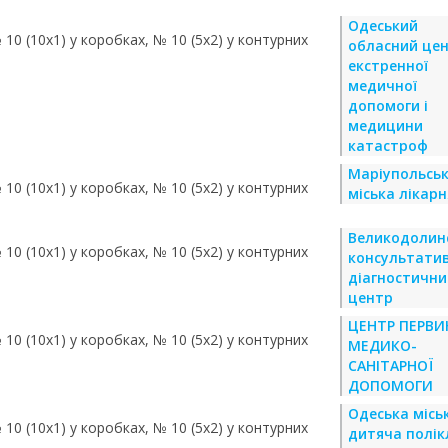
Одеський
 10 (10х1) у коробках, № 10 (5х2) у контурних
обласний це
екстренної
медичної
допомоги і
медицини
катастроф
Маріупольсь
 10 (10х1) у коробках, № 10 (5х2) у контурних
міська лікар
Великодолин
 10 (10х1) у коробках, № 10 (5х2) у контурних
консультати
діагностични
центр
ЦЕНТР ПЕРВИ
 10 (10х1) у коробках, № 10 (5х2) у контурних
МЕДИКО-
САНІТАРНОЇ
ДОПОМОГИ
Одеська місь
 10 (10х1) у коробках, № 10 (5х2) у контурних
дитяча полік