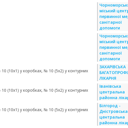
Чорноморськ
міський цент
первинної ме
санітарної
допомоги
Чорноморськ
міський цент
первинної ме
санітарної
допомоги
ЗАХАРІВСЬКА
 10 (10х1) у коробках, № 10 (5х2) у контурних
БАГАТОПРОФ
ЛІКАРНЯ
Іванівська
 10 (10х1) у коробках, № 10 (5х2) у контурних
центральна
районна ліка
Білгород -
 10 (10х1) у коробках, № 10 (5х2) у контурних
Дністровська
центральна
районна ліка