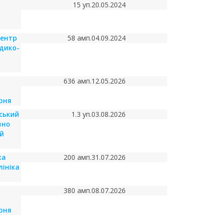
15 уп.
20.05.2024
центр
58 амп.
04.09.2024
дико-
636 амп.
12.05.2026
рня
ський
1.3 уп.
03.08.2026
вно
й
ка
200 амп.
31.07.2026
лініка
380 амп.
08.07.2026
рня