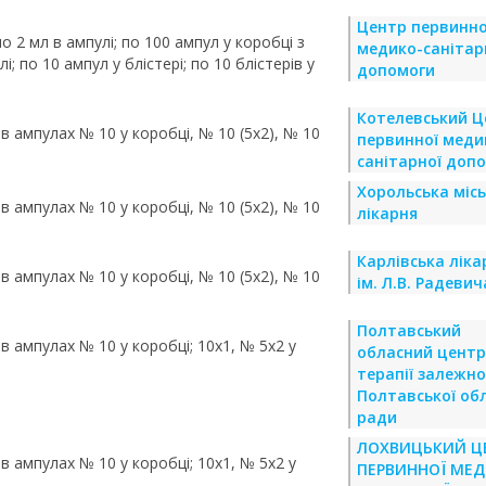
Центр первинно
 по 2 мл в ампулі; по 100 ампул у коробці з
медико-санітар
і; по 10 ампул у блістері; по 10 блістерів у
допомоги
Котелевський Ц
 в ампулах № 10 у коробці, № 10 (5х2), № 10
первинної меди
санітарної доп
Хорольська міс
 в ампулах № 10 у коробці, № 10 (5х2), № 10
лікарня
Карлівська ліка
 в ампулах № 10 у коробці, № 10 (5х2), № 10
ім. Л.В. Радевич
Полтавський
 в ампулах № 10 у коробці; 10х1, № 5х2 у
обласний центр
терапії залежн
Полтавської об
ради
ЛОХВИЦЬКИЙ Ц
 в ампулах № 10 у коробці; 10х1, № 5х2 у
ПЕРВИННОЇ МЕД