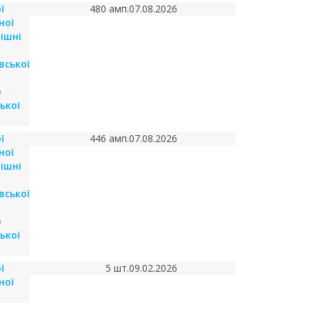
ї
480 амп.
07.08.2026
ної
ішні
вської
о
ької
ї
446 амп.
07.08.2026
ної
ішні
вської
о
ької
ї
5 шт.
09.02.2026
ної