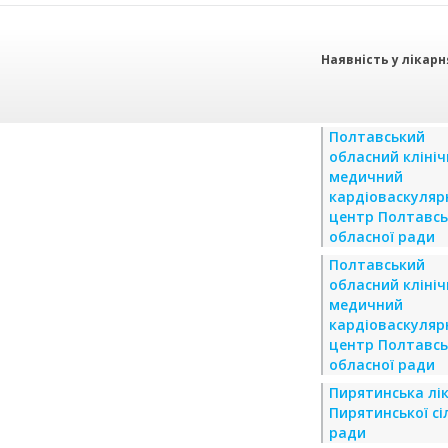
Наявність у лікарн
Полтавський
обласний кліні
медичний
кардіоваскуляр
центр Полтавсь
обласної ради
Полтавський
обласний кліні
медичний
кардіоваскуляр
центр Полтавсь
обласної ради
Пирятинська лі
Пирятинської сі
ради