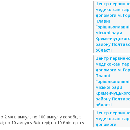
Центр первинно
медико-санітар
допомоги м. Гор
Плавні
Горішньоплавні
міської ради
Кременчуцьког
району Полтавс
області
Центр первинно
медико-санітар
допомоги м. Гор
Плавні
Горішньоплавні
міської ради
Кременчуцьког
району Полтавс
області
Центр первинно
 по 2 мл в ампулі; по 100 ампул у коробці з
медико-санітар
і; по 10 ампул у блістері; по 10 блістерів у
допомоги