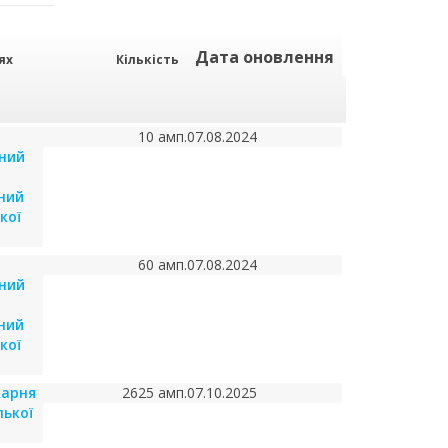
Дата оновлення
ях
Кількість
10 амп.
07.08.2024
чний
ний
кої
60 амп.
07.08.2024
чний
ний
кої
карня
2625 амп.
07.10.2025
лької