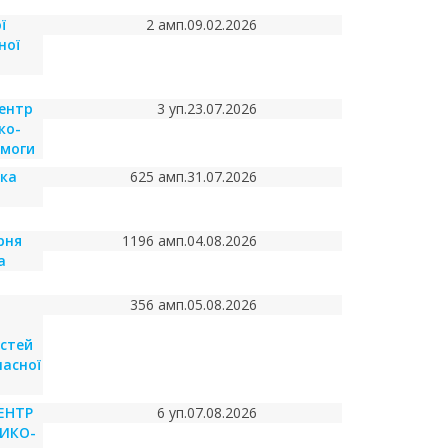
ї
2 амп.
09.02.2026
ної
ентр
3 уп.
23.07.2026
ко-
омоги
ька
625 амп.
31.07.2026
рня
1196 амп.
04.08.2026
а
356 амп.
05.08.2026
остей
ласної
ЕНТР
6 уп.
07.08.2026
ИКО-