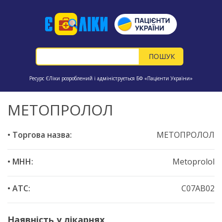
Ресурс ЄЛіки розроблений і адмініструється БФ «Пацієнти України»
МЕТОПРОЛОЛ
• Торгова назва:
МЕТОПРОЛОЛ
• МНН:
Metoprolol
• ATC:
C07AB02
Наявність у лікарнях