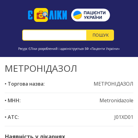
Ресурс ЄЛіки розроблений і адмініструється БФ «Пацієнти України»
МЕТРОНІДАЗОЛ
• Торгова назва:
МЕТРОНІДАЗОЛ
• МНН:
Metronidazole
• ATC:
J01XD01
Наявність у лікарнях