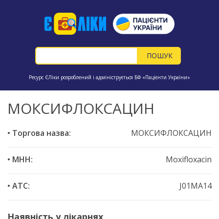
Ресурс ЄЛіки розроблений і адмініструється БФ «Пацієнти України»
МОКСИФЛОКСАЦИН
• Торгова назва:
МОКСИФЛОКСАЦИН
• МНН:
Moxifloxacin
• ATC:
J01MA14
Наявність у лікарнях