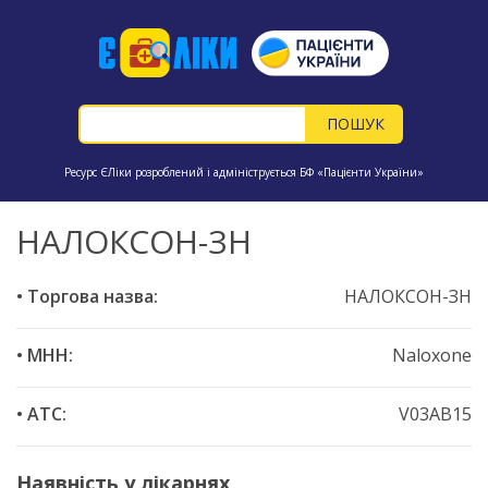
Ресурс ЄЛіки розроблений і адмініструється БФ «Пацієнти України»
НАЛОКСОН-ЗН
• Торгова назва:
НАЛОКСОН-ЗН
• МНН:
Naloxone
• ATC:
V03AB15
Наявність у лікарнях