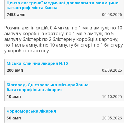
Центр екстреної медичної допомоги та медицини
катастроф міста Києва
7453 амп
06.08.2026
Розчин для ін'єкцій, 0,4 мг/мл по 1 мл в ампулі; по 10
ампул у коробці з картону; по 1 мл в ампулі; по 5
ампул у блістері; по 2 блістери у коробці з картону;
по 1 мл в ампулі; по 10 ампул у блістері; по 1 блістеру
у коробці з картону
Міська клінічна лікарня №10
200 амп
02.09.2025
Білгород-Дністровська міськрайонна
багатопрофільна лікарня
10 амп
10.10.2025
Чорноморська лікарня
50 амп
20.05.2026