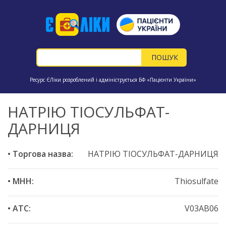
Ресурс ЄЛіки розроблений і адмініструється БФ «Пацієнти України»
НАТРІЮ ТІОСУЛЬФАТ-
ДАРНИЦЯ
• Торгова назва:
НАТРІЮ ТІОСУЛЬФАТ-ДАРНИЦЯ
• МНН:
Thiosulfate
• ATC:
V03AB06