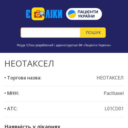
Ресурс ЄЛіки розроблений і адмініструється БФ «Пацієнти України»
НЕОТАКСЕЛ
• Торгова назва:
НЕОТАКСЕЛ
• МНН:
Paclitaxel
• ATC:
L01CD01
Наявність у лікарнях