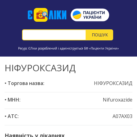
Ресурс ЄЛіки розроблений і адмініструється БФ «Пацієнти України»
НІФУРОКСАЗИД
• Торгова назва:
НІФУРОКСАЗИД
• МНН:
Nifuroxazide
• ATC:
A07AX03
Наявність у лікарнях