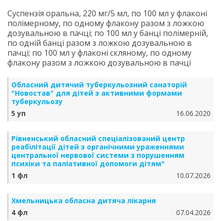
Суспензія оральна, 220 мг/5 мл, по 100 мл у флаконі
полімерному, по одному флакону разом з ложкою
дозувальною в пачці; по 100 мл у банці полімерній,
по одній банці разом з ложкою дозувальною в
пачці; по 100 мл у флаконі скляному, по одному
флакону разом з ложкою дозувальною в пачці
Обласний дитячий туберкульозний санаторій
"Новостав" для дітей з активними формами
туберкульозу
5 уп
16.06.2020
Рівненський обласний спеціалізований центр
реабілітації дітей з органічними ураженнями
центральної нервової системи з порушенням
психіки та паліативної допомоги дітям"
1 фл
10.07.2026
Хмельницька обласна дитяча лікарня
4 фл
07.04.2026