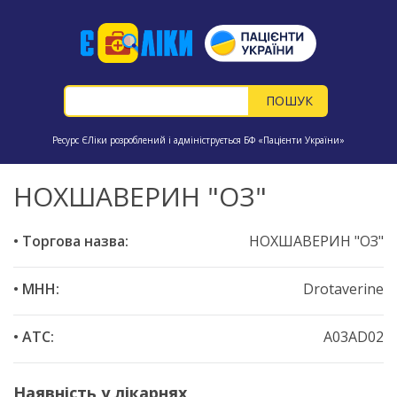
Ресурс ЄЛіки розроблений і адмініструється БФ «Пацієнти України»
НОХШАВЕРИН "ОЗ"
• Торгова назва:
НОХШАВЕРИН "ОЗ"
• МНН:
Drotaverine
• ATC:
A03AD02
Наявність у лікарнях