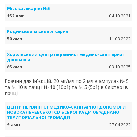
Міська лікарня №5
152 амп
04.10.2021
Родинська міська лікарня
50 амп
11.03.2022
Хорольський центр первинної медико-санітарної
допомоги
65 амп
03.10.2025
Розчин для ін'єкцій, 20 мг/мл по 2 мл в ампулах № 5
та № 10 в пачці; № 10 (10х1) та № 5 (5х1) в блістері в
пачці
ЦЕНТР ПЕРВИННОЇ МЕДИКО-САНІТАРНОЇ ДОПОМОГИ
НОВОКАЛЬЧЕВСЬКОЇ СІЛЬСЬКОЇ РАДИ ОБ'ЄДНАНОЇ
ТЕРИТОРІАЛЬНОЇ ГРОМАДИ
9 амп
27.04.2022