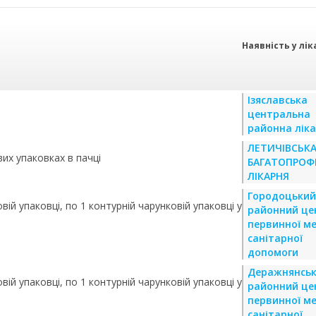
Наявність у лік
Ізяславська
центральна
районна лік
ЛЕТИЧІВСЬК
вих упаковках в пачці
БАГАТОПРОФ
ЛІКАРНЯ
Городоцький
вій упаковці, по 1 контурній чарунковій упаковці у
районний це
первинної м
санітарної
допомоги
Деражнянсь
вій упаковці, по 1 контурній чарунковій упаковці у
районний це
первинної м
санітарної