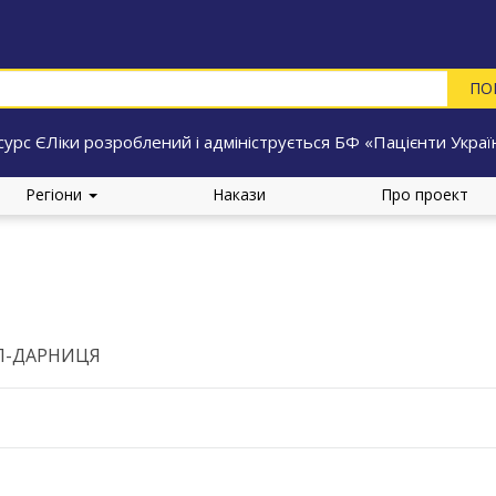
сурс ЄЛіки розроблений і адмініструється БФ «Пацієнти Украї
Регіони
Накази
Про проект
Л-ДАРНИЦЯ