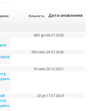
Дата оновлення
арнях
Кількість
885 фл.
06.07.2026
арня
А
360 капс.
29.07.2026
ІЛЬНА
70 капс.
20.12.2021
нтр
едико-
кий
20 уп.
17.07.2024
нтр
едико-