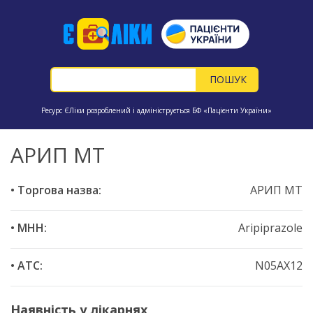
Ресурс ЄЛіки розроблений і адмініструється БФ «Пацієнти України»
АРИП МТ
• Торгова назва:
АРИП МТ
• МНН:
Aripiprazole
• ATC:
N05AX12
Наявність у лікарнях