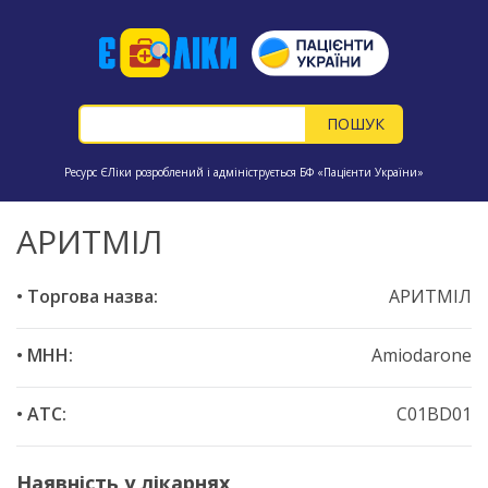
Ресурс ЄЛіки розроблений і адмініструється БФ «Пацієнти України»
АРИТМІЛ
• Торгова назва:
АРИТМІЛ
• МНН:
Amiodarone
• ATC:
C01BD01
Наявність у лікарнях