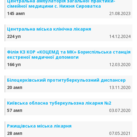
Центральна амбулаторія загальної практики-
сімейної медицини с. Нижня Сироватка
145 амп
21.08.2023
Центральна міська клінічна лікарня
224 уп
14.12.2024
Філія КЗ КОР «КОЦЕМД та МК» Бориспільська станція
екстреної медичної допомоги
166 уп
12.03.2020
Білоцерківський протитуберкульозний диспансер
20 амп
13.11.2020
Київська обласна туберкульозна лікарня №2
57 амп
03.07.2020
Ржищівська міська лікарня
28 амп
07.05.2021