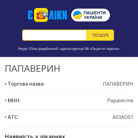
Ресурс ЄЛіки розроблений і адмініструється БФ «Пацієнти України»
ПАПАВЕРИН
• Торгова назва:
ПАПАВЕРИН
• МНН:
Papaverine
• ATC:
A03AD01
Наявність у лікарнях