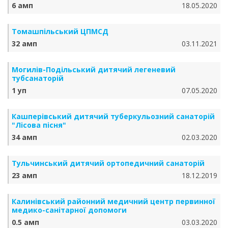
6 амп
18.05.2020
Томашпільський ЦПМСД
32 амп
03.11.2021
Могилів-Подільський дитячий легеневий
тубсанаторій
1 уп
07.05.2020
Кашперівський дитячий туберкульозний санаторій
"Лісова пісня"
34 амп
02.03.2020
Тульчинський дитячий ортопедичний санаторій
23 амп
18.12.2019
Калинівський районний медичний центр первинної
медико-санітарної допомоги
0.5 амп
03.03.2020