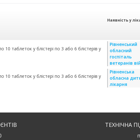
Наявність у лік
Рівненський
 10 таблеток у блістері по 3 або 6 блістерів у
обласний
госпіталь
ветеранів ві
Рівненська
 10 таблеток у блістері по 3 або 6 блістерів у
обласна дит
лікарня
ІЄНТІВ
ТЕХНІЧНА П
0
п