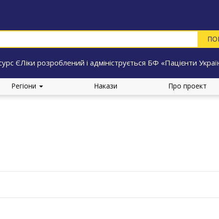
сурс ЄЛіки розроблений і адмініструється БФ «Пацієнти Украї
Регіони
Накази
Про проект