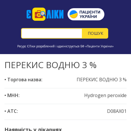
Ресурс ЄЛіки розроблений і адмініструється БФ «Пацієнти України»
ПЕРЕКИС ВОДНЮ 3 %
• Торгова назва:
ПЕРЕКИС ВОДНЮ 3 %
• МНН:
Hydrogen peroxide
• ATC:
D08AX01
Наявність у лікарнях