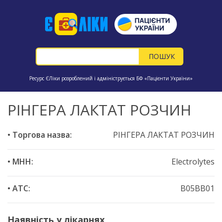
Ресурс ЄЛіки розроблений і адмініструється БФ «Пацієнти України»
РІНГЕРА ЛАКТАТ РОЗЧИН
• Торгова назва:
РІНГЕРА ЛАКТАТ РОЗЧИН
• МНН:
Electrolytes
• ATC:
B05BB01
Наявність у лікарнях