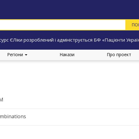
сурс ЄЛіки розроблений і адмініструється БФ «Пацієнти Украї
Регіони
Накази
Про проект
УМ
ombinations