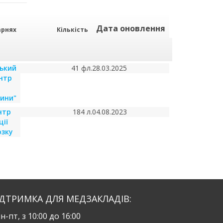
Дата оновлення
арнях
Кількість
ський
41 фл.
28.03.2025
нтр
ини"
нтр
184 л.
04.08.2023
ії
озку
ІДТРИМКА ДЛЯ МЕДЗАКЛАДІВ:
н-пт, з 10:00 до 16:00