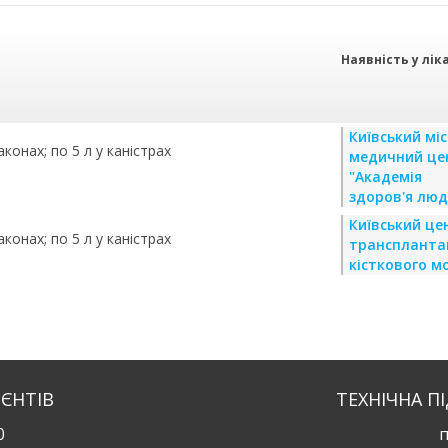
Наявність у лік
Київський мі
конах; по 5 л у каністрах
медичний це
"Академія
здоров'я люд
Київський це
конах; по 5 л у каністрах
трансплантац
кісткового м
ІЄНТІВ
ТЕХНІЧНА П
0
п