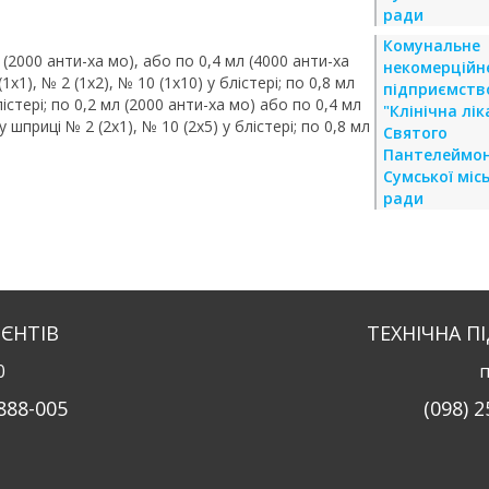
ради
Комунальне
 (2000 анти-ха мо), або по 0,4 мл (4000 анти-ха
некомерційн
х1), № 2 (1х2), № 10 (1х10) у блістері; по 0,8 мл
підприємств
лістері; по 0,2 мл (2000 анти-ха мо) або по 0,4 мл
"Клінічна лі
 шприці № 2 (2х1), № 10 (2х5) у блістері; по 0,8 мл
Святого
Пантелеймо
Сумської місь
ради
ІЄНТІВ
ТЕХНІЧНА П
0
п
-888-005
(098) 2