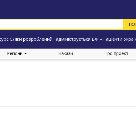
сурс ЄЛіки розроблений і адмініструється БФ «Пацієнти Украї
Регіони
Накази
Про проект