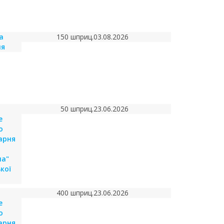
а
150 шприц.
03.08.2026
ня
50 шприц.
23.06.2026
е
о
карня
на"
кої
400 шприц.
23.06.2026
е
о
карня