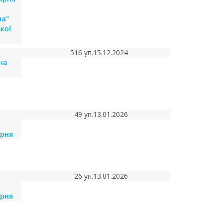
на"
кої
516 уп.
15.12.2024
чна
49 уп.
13.01.2026
арня
26 уп.
13.01.2026
арня