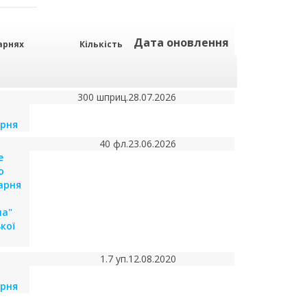
Дата оновлення
арнях
Кількість
300 шприц.
28.07.2026
арня
40 фл.
23.06.2026
е
о
карня
на"
кої
1.7 уп.
12.08.2020
арня