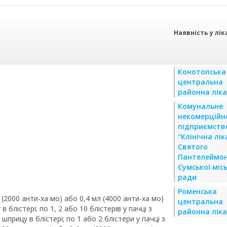
Наявність у лік
Конотопська
центральна
районна лік
Комунальне
некомерційн
підприємств
"Клінічна лі
Святого
Пантелеймо
Сумської місь
ради
Роменська
 (2000 анти-ха мо) або 0,4 мл (4000 анти-ха мо)
центральна
в блістері; по 1, 2 або 10 блістерів у пачці з
районна лік
 шприцу в блістері; по 1 або 2 блістери у пачці з