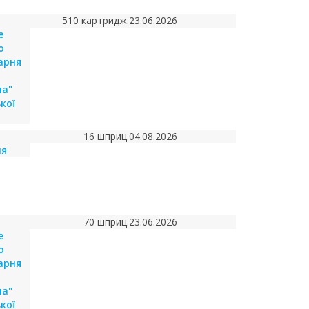
510 картридж.
23.06.2026
е
о
карня
на"
кої
16 шприц.
04.08.2026
ня
70 шприц.
23.06.2026
е
о
карня
на"
кої