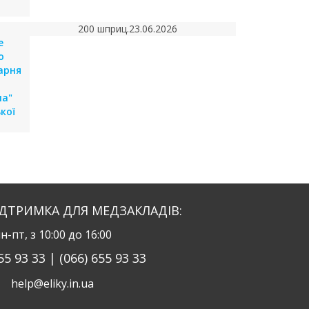
200 шприц.
23.06.2026
е
о
карня
на"
кої
ІДТРИМКА ДЛЯ МЕДЗАКЛАДІВ:
н-пт, з 10:00 до 16:00
55 93 33 | (066) 655 93 33
help@eliky.in.ua